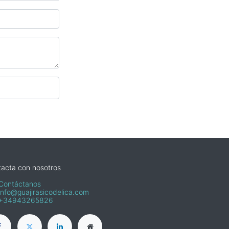
acta con nosotros
Contáctanos
info@guajirasicodelica.com
+34943265826