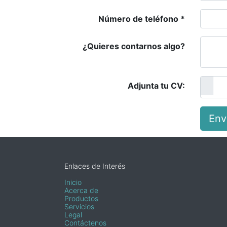
Número de teléfono
¿Quieres contarnos algo?
Adjunta tu CV:
Env
Enlaces de Interés
Inicio
Acerca de
Productos
Servicios
Legal
Contáctenos