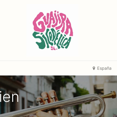
España
ien