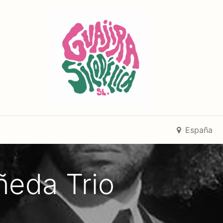
España
ñeda Trio